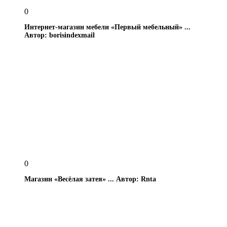
0
Интернет-магазин мебели «Первый мебельный» ...
Автор: borisindexmail
0
Магазин «Весёлая затея» ...
Автор: Rnta