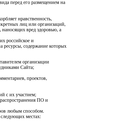
вида перед его размещением на
корбляет нравственность,
нкретных лиц или организаций,
, наносящих вред здоровью, а
их российское и
на ресурсы, содержание которых
ставителем организации
рудниками Сайта;
мментариев, проектов,
ий с их участием;
и/распространения ПО и
еров любым способом.
 следующих местах: