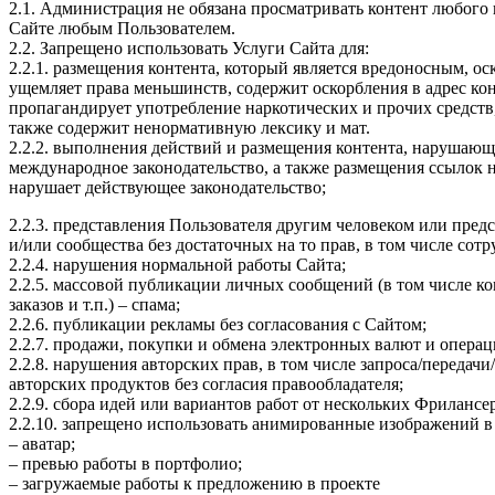
2.1. Администрация не обязана просматривать контент любого 
Сайте любым Пользователем.
2.2. Запрещено использовать Услуги Сайта для:
2.2.1. размещения контента, который является вредоносным, ос
ущемляет права меньшинств, содержит оскорбления в адрес ко
пропагандирует употребление наркотических и прочих средств
также содержит ненормативную лексику и мат.
2.2.2. выполнения действий и размещения контента, нарушающ
международное законодательство, а также размещения ссылок 
нарушает действующее законодательство;
2.2.3. представления Пользователя другим человеком или пред
и/или сообщества без достаточных на то прав, в том числе сот
2.2.4. нарушения нормальной работы Сайта;
2.2.5. массовой публикации личных сообщений (в том числе ко
заказов и т.п.) – спама;
2.2.6. публикации рекламы без согласования с Сайтом;
2.2.7. продажи, покупки и обмена электронных валют и операц
2.2.8. нарушения авторских прав, в том числе запроса/передач
авторских продуктов без согласия правообладателя;
2.2.9. сбора идей или вариантов работ от нескольких Фриланс
2.2.10. запрещено использовать анимированные изображений в
– аватар;
– превью работы в портфолио;
– загружаемые работы к предложению в проекте