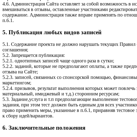
4.6. Администрация Сайта оставляет за собой возможность в 
вмешиваться в отзывы, оставленные участниками редактировать
содержание. Администрация также вправе применять по отнош
п.6.1.
5. Публикация любых видов записей
5.1. Содержание проекта не должно нарушать текущих Правил 
соглашения;
5.2. Запрещается публикация:
5.2.1. однотипных записей чаще одного раза в сутки;
5.2.2. заданий, которые не предполагают оплаты, а также пред
отзыва на Cайте;
5.2.3. записей, связанных со спонсорской помощью, финансо
маркетингом;
5.2.4. призывов, результат выполнения которых может повлечь
материальный, имиджевый и т.д.) сторонним ресурсам;
5.3. Задание,услуга и т.п предполагающие выполнение тестово
задания, при этом тест должен быть единым для всех участник
право применить меры, указанные в п.6.1, приравняв тестовое
к сбору идей/вариантов.
6. Заключительные положения