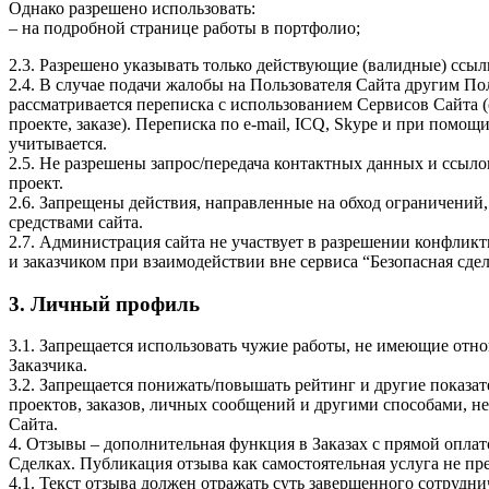
Однако разрешено использовать:
– на подробной странице работы в портфолио;
2.3. Разрешено указывать только действующие (валидные) ссыл
2.4. В случае подачи жалобы на Пользователя Сайта другим По
рассматривается переписка с использованием Сервисов Сайта 
проекте, заказе). Переписка по e-mail, ICQ, Skype и при помощ
учитывается.
2.5. Не разрешены запрос/передача контактных данных и ссыл
проект.
2.6. Запрещены действия, направленные на обход ограничений
средствами сайта.
2.7. Администрация сайта не участвует в разрешении конфли
и заказчиком при взаимодействии вне сервиса “Безопасная сдел
3. Личный профиль
3.1. Запрещается использовать чужие работы, не имеющие от
Заказчика.
3.2. Запрещается понижать/повышать рейтинг и другие показ
проектов, заказов, личных сообщений и другими способами, 
Сайта.
4. Отзывы – дополнительная функция в Заказах с прямой опла
Сделках. Публикация отзыва как самостоятельная услуга не пре
4.1. Текст отзыва должен отражать суть завершенного сотрудн