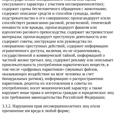
сексуального характера с участием несовершеннолетних;
содержит сцены бесчеловечного обращения с животными;
содержит описание средств и способов суицида, любое
подстрекательство к его совершению; пропагандирует и/или
способствует разжиганию расовой, религиозной, этнической
ненависти или вражды, пропагандирует фашизм или
идеологию расового превосходства; содержит экстремистские
материалы; пропагандирует преступную деятельность или
содержит советы, инструкции или руководства по
совершению преступных действий, содержит информацию
ограниченного доступа, включая, но не ограничиваясь,
государственной и коммерческой тайной, информацией о
частной жизни третьих лиц; содержит рекламу или описывает
привлекательность употребления наркотических веществ, в
том числе «цифровых наркотиков» (звуковых файлов,
оказывающих воздействие на мозг человека за счет
бинауральных ритмов), информацию о распространении
наркотиков, рецепты их изготовления и советы по
употреблению; носит мошеннический характер; а также
нарушает иные права и интересы граждан и юридических лиц
или требования законодательства Российской Федерации;
3.3.2. Нарушения прав несовершеннолетних лиц и/или
причинение им вреда в любой форме;