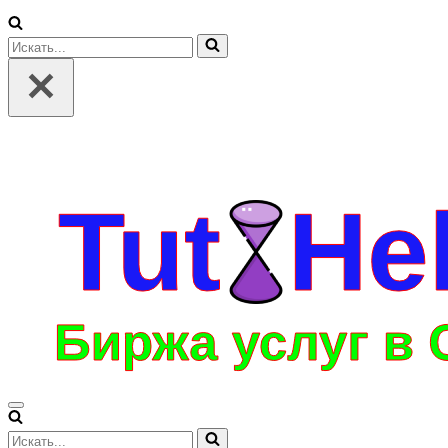
Искать...
Меню
навигации
Искать...