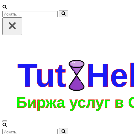
Искать...
Меню
навигации
Искать...