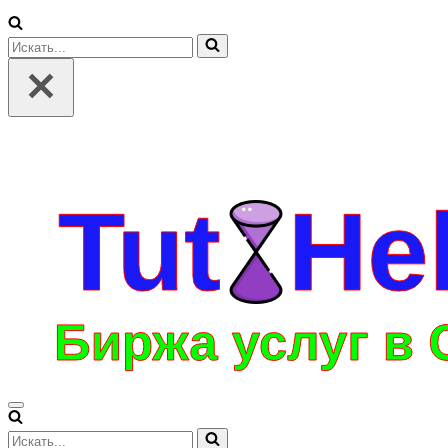
Искать...
Меню
навигации
Искать...